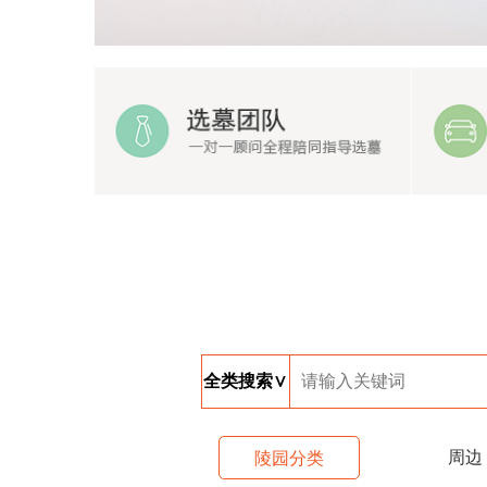
全类搜索∨
周边
陵园分类