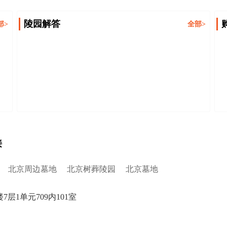
陵园解答
部>
全部>
接
北京周边墓地
北京树葬陵园
北京墓地
1单元709内101室