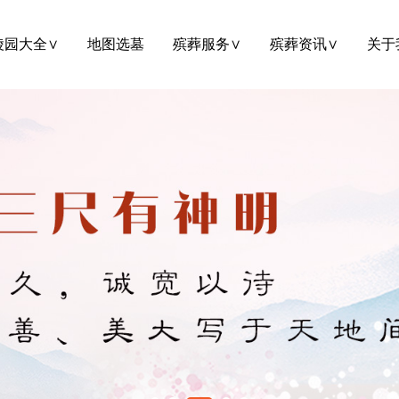
陵园大全∨
地图选墓
殡葬服务∨
殡葬资讯∨
关于