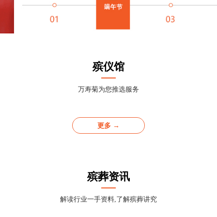
殡仪馆
万寿菊为您推选服务
更多 →
殡葬资讯
解读行业一手资料,了解殡葬讲究